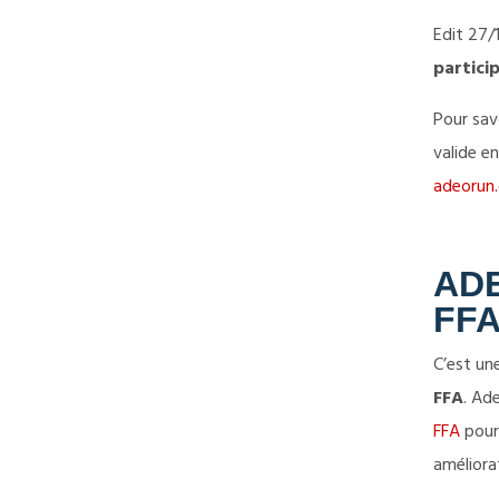
Edit 27/1
particip
Pour savo
valide en
adeorun.
ADE
FF
C’est un
FFA
. Ad
FFA
pour 
améliora