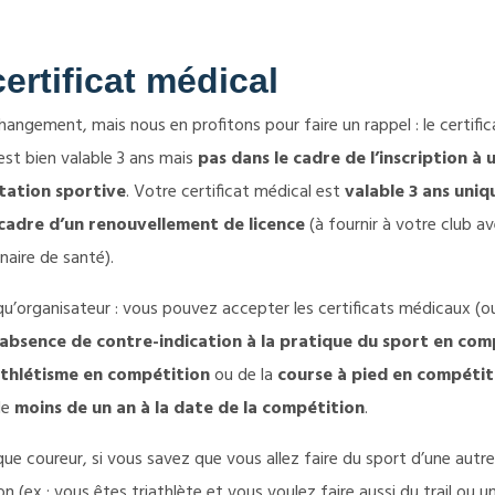
ertificat médical
hangement, mais nous en profitons pour faire un rappel : le certific
est bien valable 3 ans mais
pas dans le cadre de l’inscription à 
tation sportive
. Votre certificat médical est
valable 3 ans uni
 cadre d’un renouvellement de licence
(à fournir à votre club a
naire de santé).
qu’organisateur : vous pouvez accepter les certificats médicaux (o
absence de contre-indication à la pratique du sport en com
thlétisme en compétition
ou de la
course à pied en compétit
de
moins de un an à la date de la compétition
.
que coureur, si vous savez que vous allez faire du sport d’une autre
n (ex : vous êtes triathlète et vous voulez faire aussi du trail ou u