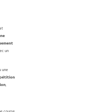
at
une
quement
vec un
u une
pétition
ion
,
ne course