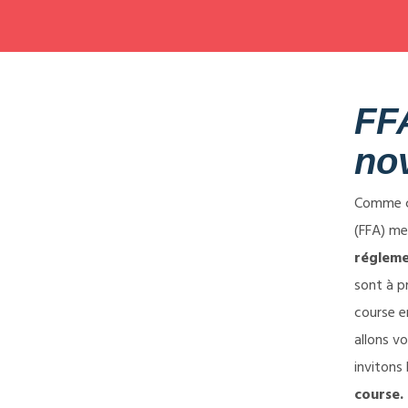
FFA
no
Comme ch
(FFA) me
régleme
sont à p
course e
allons v
invitons
course.