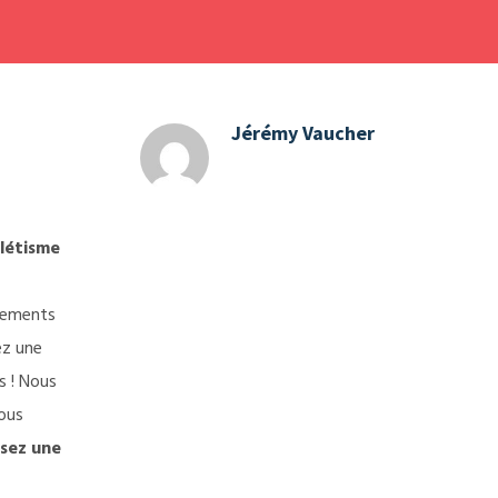
Jérémy Vaucher
létisme
gements
ez une
s ! Nous
ous
isez une