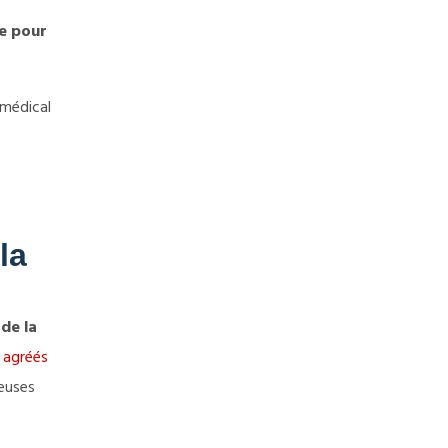
de pour
 médical
la
de la
 agréés
reuses